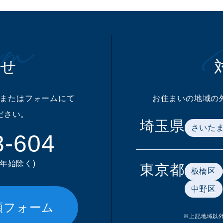
m
わせ
またはフォームにて
お住まいの地域の
ださい。
埼玉県
さいた
3-604
末年始除く)
東京都
板橋区
中野区
頼フォーム
※上記地域以