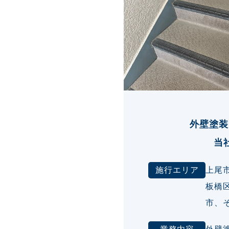
外壁塗装
当
施行エリア
上尾
板橋
市、