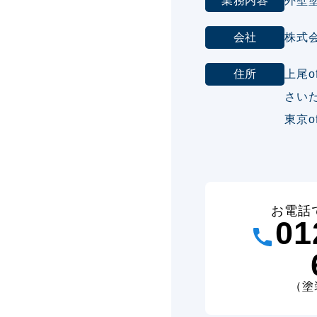
業務内容
外壁
会社
株式
住所
上尾o
さいた
東京o
お電話
01
（塗