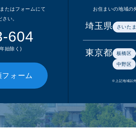
またはフォームにて
お住まいの地域の
ださい。
埼玉県
さいた
3-604
末年始除く)
東京都
板橋区
中野区
頼フォーム
※上記地域以