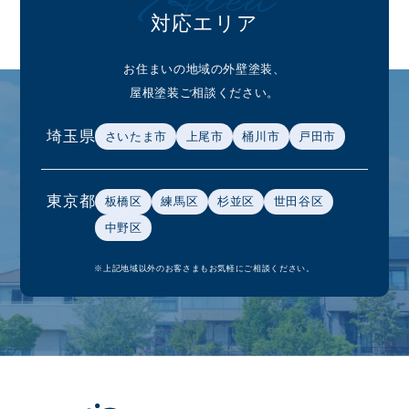
Area
対応エリア
お住まいの地域の外壁塗装、
屋根塗装ご相談ください。
埼玉県
さいたま市
上尾市
桶川市
戸田市
東京都
板橋区
練馬区
杉並区
世田谷区
中野区
※上記地域以外のお客さまもお気軽にご相談ください。