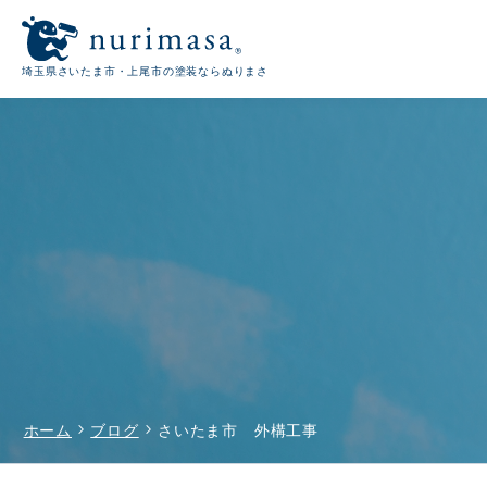
埼玉県さいたま市・上尾市の塗装ならぬりまさ
chevron_right
chevron_right
ホーム
ブログ
さいたま市 外構工事