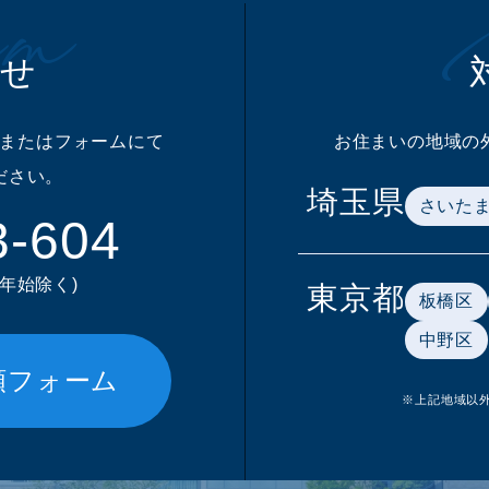
m
わせ
またはフォームにて
お住まいの地域の
ださい。
埼玉県
さいた
3-604
末年始除く)
東京都
板橋区
中野区
頼フォーム
※上記地域以