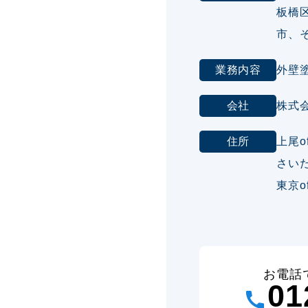
板橋
市、
業務内容
外壁
会社
株式
住所
上尾o
さいた
東京o
お電話
01