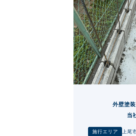
外壁塗装
当
施行エリア
上尾