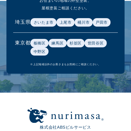
お住まいの地域の外壁塗装、
屋根塗装ご相談ください。
埼玉県
さいたま市
上尾市
桶川市
戸田市
東京都
板橋区
練馬区
杉並区
世田谷区
中野区
※上記地域以外のお客さまもお気軽にご相談ください。
株式会社ABSビルサービス