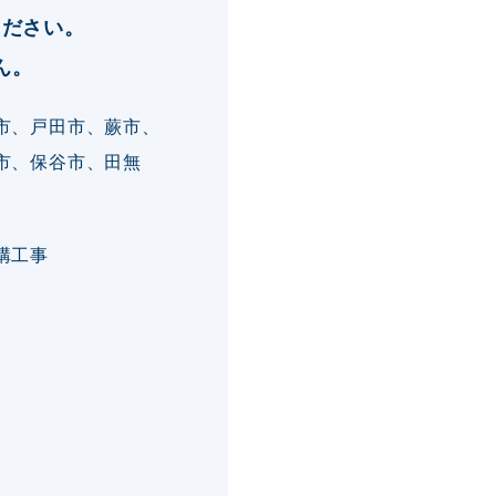
ください。
ん。
市、戸田市、蕨市、
市、保谷市、田無
構工事