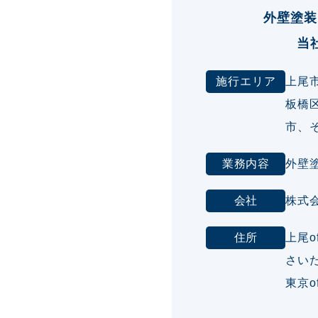
外壁塗装
当
施行エリア
上尾
板橋
市、
業務内容
外壁
会社
株式
住所
上尾o
さいた
東京o