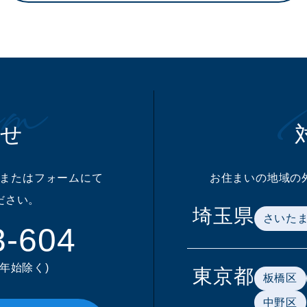
m
わせ
またはフォームにて
お住まいの地域の
ださい。
埼玉県
さいた
3-604
末年始除く)
東京都
板橋区
中野区