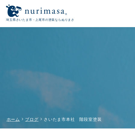
埼玉県さいたま市・上尾市の塗装ならぬりまさ
chevron_right
chevron_right
ホーム
ブログ
さいたま市本社 階段室塗装