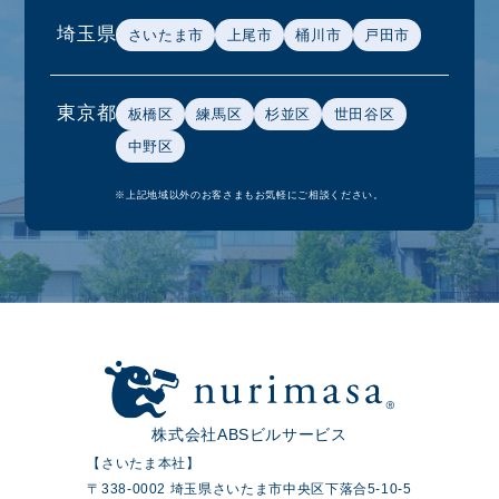
埼玉県
さいたま市
上尾市
桶川市
戸田市
東京都
板橋区
練馬区
杉並区
世田谷区
中野区
※上記地域以外のお客さまもお気軽にご相談ください。
株式会社ABSビルサービス
【さいたま本社】
〒338-0002 埼玉県さいたま市中央区下落合5-10-5