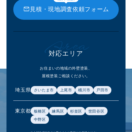
mail
見積・現地調査依頼フォーム
Area
対応エリア
お住まいの地域の外壁塗装、
屋根塗装ご相談ください。
埼玉県
さいたま市
上尾市
桶川市
戸田市
東京都
板橋区
練馬区
杉並区
世田谷区
中野区