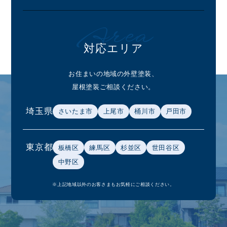
Area
対応エリア
お住まいの地域の外壁塗装、
屋根塗装ご相談ください。
埼玉県
さいたま市
上尾市
桶川市
戸田市
東京都
板橋区
練馬区
杉並区
世田谷区
中野区
※上記地域以外のお客さまもお気軽にご相談ください。