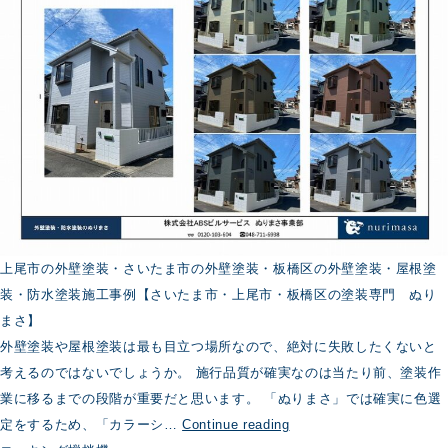
に
お
け
る
劣
化
診
断
上尾市の外壁塗装・さいたま市の外壁塗装・板橋区の外壁塗装・屋根塗
装・防水塗装施工事例【さいたま市・上尾市・板橋区の塗装専門 ぬり
まさ】
外壁塗装や屋根塗装は最も目立つ場所なので、絶対に失敗したくないと
考えるのではないでしょうか。 施行品質が確実なのは当たり前、塗装作
業に移るまでの段階が重要だと思います。 「ぬりまさ」では確実に色選
外
定をするため、「カラーシ…
Continue reading