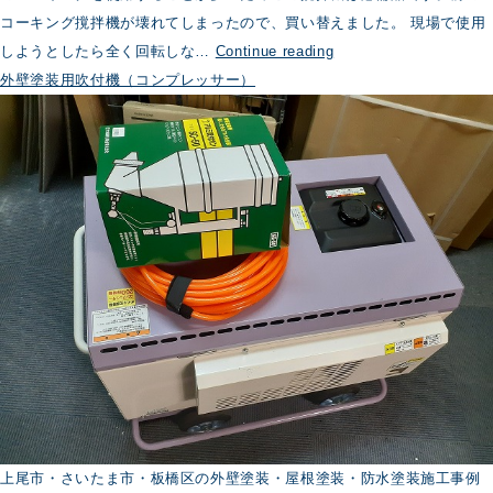
コーキング撹拌機が壊れてしまったので、買い替えました。 現場で使用
コ
しようとしたら全く回転しな…
Continue reading
ー
外壁塗装用吹付機（コンプレッサー）
キ
ン
グ
撹
拌
機
上尾市・さいたま市・板橋区の外壁塗装・屋根塗装・防水塗装施工事例