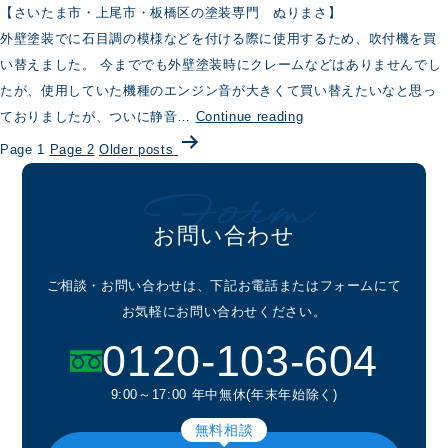
【さいたま市・上尾市・板橋区の塗装専門 ぬりまさ】
外壁塗装でに石目調の模様などを付ける際に使用するため、吹付機を買
い替えました。 今まででも外壁塗装時にクレームなどはありませんでし
たが、使用していた機種のエンジン音が大きくて買い替えたいなと思っ
外
ておりましたが、ついに静音…
Continue reading
投
壁
Page 1
Page 2
Older
posts
稿
塗
Form
の
装
ペ
用
お問い合わせ
ー
吹
ジ
付
ご相談・お問い合わせは、下記お電話またはフォームにて
送
機
お気軽にお問い合わせください。
り
（コ
0120-103-604
ン
プ
9:00～17:00 年中無休(年末年始除く)
レ
ッ
無料相談