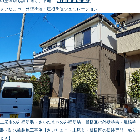
外
の塗装店も話す通り、下地…
Continue reading
壁
さいたま市 外壁塗装・屋根塗装シュミレーション
塗
装
に
欠
か
せ
な
い
バ
イ
オ
洗
浄
上尾市の外壁塗装・さいたま市の外壁塗装・板橋区の外壁塗装・屋根塗
装・防水塗装施工事例【さいたま市・上尾市・板橋区の塗装専門 ぬり
まさ】