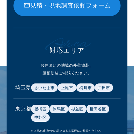
サ
mail
見積・現地調査依頼フォーム
ー）
Area
対応エリア
お住まいの地域の外壁塗装、
屋根塗装ご相談ください。
埼玉県
さいたま市
上尾市
桶川市
戸田市
東京都
板橋区
練馬区
杉並区
世田谷区
中野区
※上記地域以外のお客さまもお気軽にご相談ください。