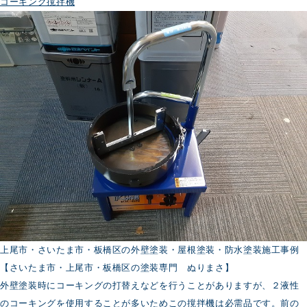
壁
コーキング撹拌機
塗
装
時
の
色
選
定
上尾市・さいたま市・板橋区の外壁塗装・屋根塗装・防水塗装施工事例
【さいたま市・上尾市・板橋区の塗装専門 ぬりまさ】
外壁塗装時にコーキングの打替えなどを行うことがありますが、２液性
のコーキングを使用することが多いためこの撹拌機は必需品です。前の