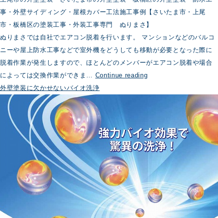
事・外壁サイディング・屋根カバー工法施工事例【さいたま市・上尾
市・板橋区の塗装工事・外装工事専門 ぬりまさ】
ぬりまさでは自社でエアコン脱着を行います。 マンションなどのバルコ
ニーや屋上防水工事などで室外機をどうしても移動が必要となった際に
脱着作業が発生しますので、ほとんどのメンバーがエアコン脱着や場合
外
によっては交換作業ができま…
Continue reading
壁
外壁塗装に欠かせないバイオ洗浄
塗
装・
防
水
工
事
時
の
エ
ア