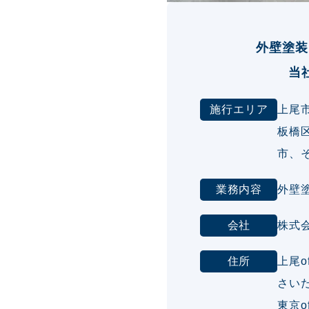
外壁塗装
当
施行エリア
上尾
板橋
市、
業務内容
外壁
会社
株式
住所
上尾o
さいた
東京o