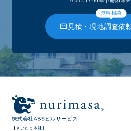
9:00～17:00 年中無休(年
無料相談
mail
見積・現地調査依
株式会社ABSビルサービス
【さいたま本社】