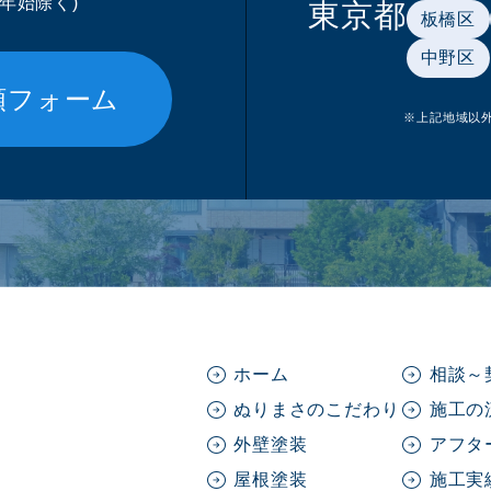
末年始除く)
東京都
板橋区
中野区
頼フォーム
※上記地域以
ホーム
相談～
ぬりまさのこだわり
施工の
外壁塗装
アフタ
屋根塗装
施工実