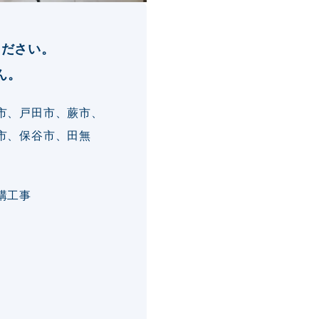
ください。
ん。
市、戸田市、蕨市、
市、保谷市、田無
構工事