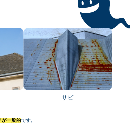
。
サビ
5年が一般的
です。
、